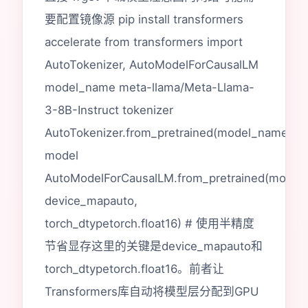
要配置镜像源 pip install transformers
accelerate from transformers import
AutoTokenizer, AutoModelForCausalLM
model_name meta-llama/Meta-Llama-
3-8B-Instruct tokenizer
AutoTokenizer.from_pretrained(model_name)
model
AutoModelForCausalLM.from_pretrained(model
device_mapauto,
torch_dtypetorch.float16) # 使用半精度
节省显存这里的关键是device_mapauto和
torch_dtypetorch.float16。前者让
Transformers库自动将模型层分配到GPU