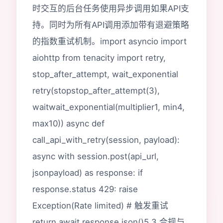
时交互的后台任务使用异步调用如果API支
持。同时为所有API调用添加带有退避策略
的指数重试机制。import asyncio import
aiohttp from tenacity import retry,
stop_after_attempt, wait_exponential
retry(stopstop_after_attempt(3),
waitwait_exponential(multiplier1, min4,
max10)) async def
call_api_with_retry(session, payload):
async with session.post(api_url,
jsonpayload) as response: if
response.status 429: raise
Exception(Rate limited) # 触发重试
return await response.json()5.3 合规与