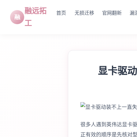
融远拓
首页
无损迁移
官网翻新
漏
工
显卡驱动
很多人遇到英伟达显卡
正有效的顺序是先核对