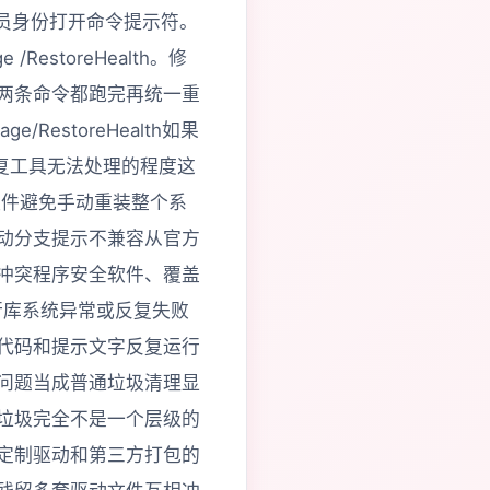
骤以管理员身份打开命令提示符。
 /RestoreHealth。修
两条命令都跑完再统一重
age/RestoreHealth如果
修复工具无法处理的程度这
组件避免手动重装整个系
动分支提示不兼容从官方
冲突程序安全软件、覆盖
行库系统异常或反复失败
代码和提示文字反复运行
问题当成普通垃圾清理显
垃圾完全不是一个层级的
定制驱动和第三方打包的