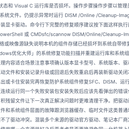
ler 服务状态和 Visual C 运行库是否损坏。操作步骤操作步
查系统文件。仍提示异常时运行 DISM /Online /Cleanup-Image
安装显卡驱动。命令行下完整的修复顺序建议按下面这样执行
hell 或 CMDsfc/scannow DISM/Online/Cleanup-Im
到网络或映像源缺失说明本机的组件存储已经损坏到系统自带
ndows优化大师」的系统修复功能扫描并重建运行库和系统
处理内容适合场景注意事项确认版本显卡型号、系统版本、驱
驱动文件和安装记录升级或回退后失败重启后再装新驱动关闭
出或卡住安装完再恢复防护系统组件修复SFC、DISM、运
区连续运行同一个失败安装包安装失败后应该先看弹出的错误
累积残留文件让下一次真正解决问题时更难清理干净。把驱动
文件和系统组件层面的故障跟浏览器缓存、临时文件这类普通
理不了驱动冲突。混装多个来源的驱动官方驱动、笔记本厂商