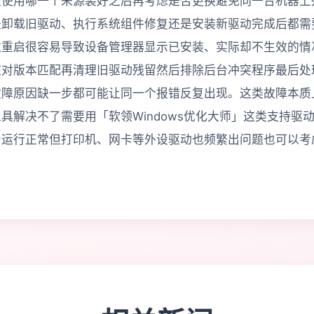
定使用哪一个来源装好之后再考虑是否更换避免同一台机器上
是卸载旧驱动、执行系统组件修复还是安装新驱动完成后都需
过重启很容易导致设备管理器显示已安装、实际却不生效的情
核对版本匹配再清理旧驱动残留然后排除后台冲突程序最后处
故障原因缺一步都可能让同一个报错反复出现。这类故障本质
具解决不了需要用「软领Windows优化大师」这类支持驱
身运行正常但打印机、网卡等外设驱动也频繁出问题也可以考