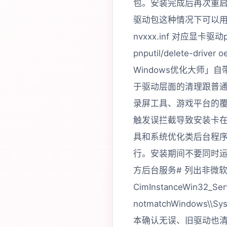
包。安装完成后再次重
驱动包这种情况下可以用系
nvxxx.inf 对应显卡驱
pnputil/delete-d
Windows优化大师
于驱动层面的清理跟普通
录屏工具、游戏平台的
触发误拦截导致安装卡
具和系统优化类后台程
行。安装期间不要同时
方后台服务# 列出非微
CimInstanceWin32_Ser
notmatchWindows\\
本确认无误、旧驱动也