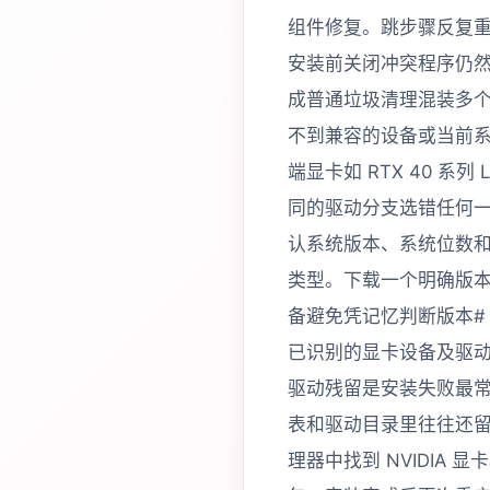
组件修复。跳步骤反复
安装前关闭冲突程序仍
成普通垃圾清理混装多
不到兼容的设备或当前
端显卡如 RTX 40 系列 
同的驱动分支选错任何
认系统版本、系统位数和 
类型。下载一个明确版
备避免凭记忆判断版本# 查看系统
已识别的显卡设备及驱动状态Get
驱动残留是安装失败最
表和驱动目录里往往还
理器中找到 NVIDI