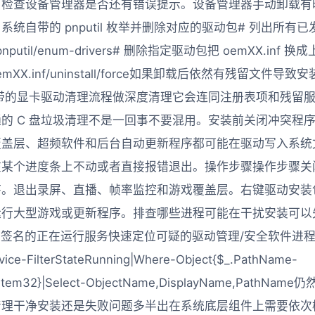
启检查设备管理器是否还有错误提示。设备管理器手动卸载有
统自带的 pnputil 枚举并删除对应的驱动包# 列出所有
动pnputil/enum-drivers# 删除指定驱动包把 oemXX.i
river oemXX.inf/uninstall/force如果卸载后依然有残留
」自带的显卡驱动清理流程做深度清理它会连同注册表项和残留
的 C 盘垃圾清理不是一回事不要混用。安装前关闭冲突程
覆盖层、超频软件和后台自动更新程序都可能在驱动写入系统
在某个进度条上不动或者直接报错退出。操作步骤操作步骤关
序。退出录屏、直播、帧率监控和游戏覆盖层。右键驱动安装
运行大型游戏或更新程序。排查哪些进程可能在干扰安装可以
软签名的正在运行服务快速定位可疑的驱动管理/安全软件进程G
vice-FilterStateRunning|Where-Object{$_.PathName-
System32}|Select-ObjectName,DisplayName,Pat
清理干净安装还是失败问题多半出在系统底层组件上需要依次