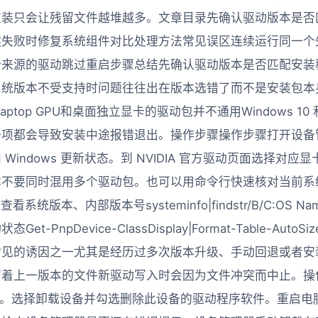
重装只会让残留文件越堆越多。文章目录先确认驱动版本是否
然失败时修复系统组件对比处理方法常见误区连续运行同一个
个来源的驱动跳过重启步骤总结先确认驱动版本是否匹配安装
系统版本不受支持时问题往往出在版本选错了而不是安装包本
Laptop GPU和桌面独立显卡的驱动包并不通用Windows 10 和
一项都会导致安装中途报错退出。操作步骤操作步骤打开设备
Windows 更新状态。到 NVIDIA 官方驱动页面选择对
本不要同时混用多个驱动包。也可以用命令行快速核对当前系
版本、内部版本号systeminfo|findstr/B/C:OS Name/
-PnpDevice-ClassDisplay|Format-Table-Au
常见的诱因之一尤其是经历过多次版本升级、手动回退或者安
留着上一版本的文件新驱动写入时会因为文件冲突而中止。操
A 显卡。选择卸载设备并勾选删除此设备的驱动程序软件。重启